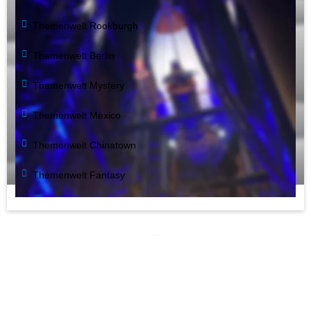
Themenwelt Rookburgh
Themenwelt Berlin
Themenwelt Mystery
Themenwelt Mexico
Themenwelt Chinatown
Themenwelt Fantasy
...
...